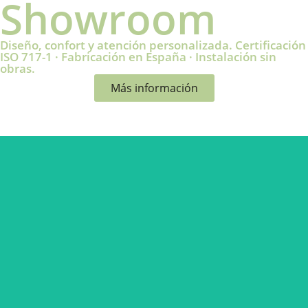
Showroom
Diseño, confort y atención personalizada. Certificación
ISO 717-1 · Fabricación en España · Instalación sin
obras.
Más información
Coworking
Total privacidad sin perder flexibilidad.Ideal para
llamadas, reuniones productivas o sesiones de focus
work en espacios compartidos.