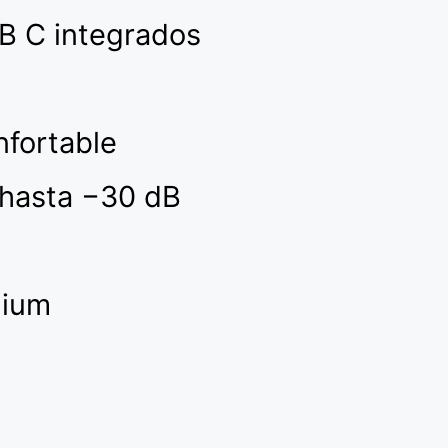
B C integrados
nfortable
 hasta −30 dB
mium